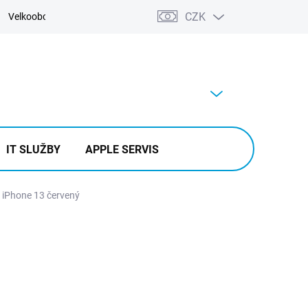
CZK
Velkoobchod
Kontakty
Výkup
PRÁZDNÝ KOŠÍK
NÁKUPNÍ
KOŠÍK
IT SLUŽBY
APPLE SERVIS
 iPhone 13 červený