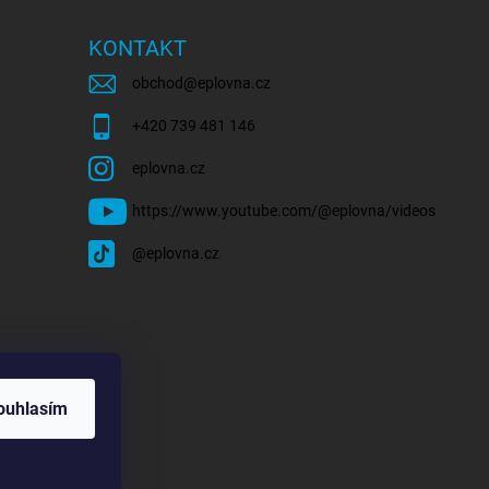
KONTAKT
obchod
@
eplovna.cz
+420 739 481 146
eplovna.cz
https://www.youtube.com/@eplovna/videos
@eplovna.cz
ouhlasím