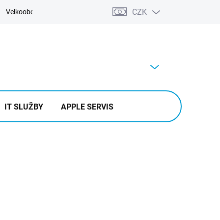
CZK
Velkoobchod
Kontakty
Výkup
PRÁZDNÝ KOŠÍK
NÁKUPNÍ
KOŠÍK
IT SLUŽBY
APPLE SERVIS