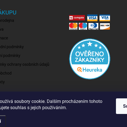
ÁKUPU
prodejna
va
mace
dní podmínky
ní podmínky
nky ochrany osobních údajů
obchod
kty
oužívá soubory cookie. Dalším procházením tohoto
S
jete souhlas s jejich používáním.
í