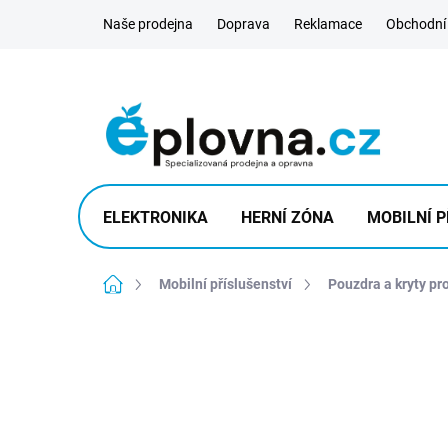
Přejít
Naše prodejna
Doprava
Reklamace
Obchodní
na
obsah
ELEKTRONIKA
HERNÍ ZÓNA
MOBILNÍ P
Domů
Mobilní příslušenství
Pouzdra a kryty pr