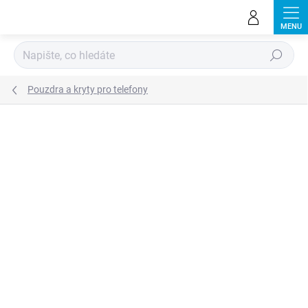
Přejít
na
obsah
Hledat
Pouzdra a kryty pro telefony