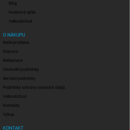
Blog
Hodinový ajťák
Velkoobchod
O NÁKUPU
Naše prodejna
Doprava
Reklamace
Obchodní podmínky
Servisní podmínky
Podmínky ochrany osobních údajů
Velkoobchod
Kontakty
Výkup
KONTAKT