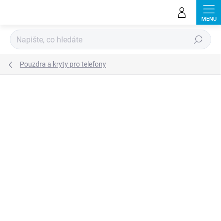
Přejít
na
obsah
Hledat
Pouzdra a kryty pro telefony