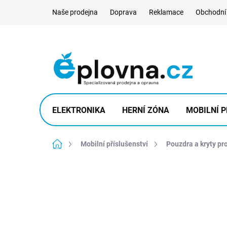
Přejít
Naše prodejna
Doprava
Reklamace
Obchodní
na
obsah
ELEKTRONIKA
HERNÍ ZÓNA
MOBILNÍ P
Domů
Mobilní příslušenství
Pouzdra a kryty pr