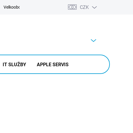
CZK
Velkoobchod
Kontakty
Výkup
PRÁZDNÝ KOŠÍK
NÁKUPNÍ
KOŠÍK
IT SLUŽBY
APPLE SERVIS