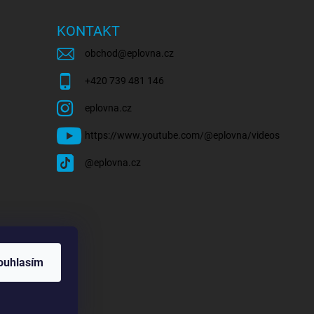
KONTAKT
obchod
@
eplovna.cz
+420 739 481 146
eplovna.cz
https://www.youtube.com/@eplovna/videos
@eplovna.cz
ouhlasím