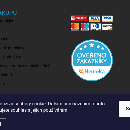
ÁKUPU
prodejna
va
mace
dní podmínky
ní podmínky
nky ochrany osobních údajů
obchod
kty
oužívá soubory cookie. Dalším procházením tohoto
S
jete souhlas s jejich používáním.
í