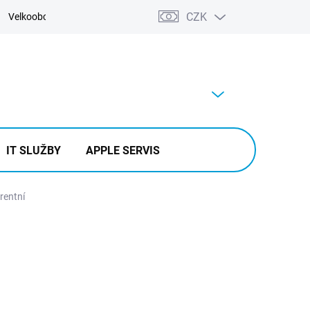
CZK
Velkoobchod
Kontakty
Výkup
PRÁZDNÝ KOŠÍK
NÁKUPNÍ
KOŠÍK
IT SLUŽBY
APPLE SERVIS
rentní