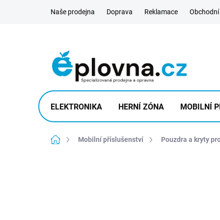
Přejít
Naše prodejna
Doprava
Reklamace
Obchodní
na
obsah
ELEKTRONIKA
HERNÍ ZÓNA
MOBILNÍ P
Domů
Mobilní příslušenství
Pouzdra a kryty pr