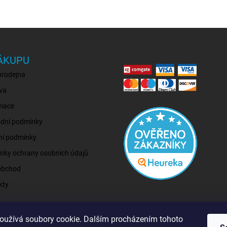
ÁKUPU
prodejna
va
mace
dní podmínky
ní podmínky
nky ochrany osobních údajů
obchod
kty
oužívá soubory cookie. Dalším procházením tohoto