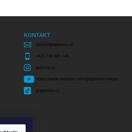
KONTAKT
obchod
@
eplovna.cz
+420 739 481 146
eplovna.cz
https://www.youtube.com/@eplovna/videos
@eplovna.cz