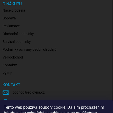
O NÁKUPU
Naše prodejna
Doprava
Reklamace
Obchodní podmínky
Servisní podmínky
Podmínky ochrany osobních údajů
Velkoobchod
Kontakty
Výkup
KONTAKT
obchod
@
eplovna.cz
+420 739 481 146
Tento web používá soubory cookie. Dalším procházením
eplovna.cz
tohoto webu vyjadřujete souhlas s jejich používáním.