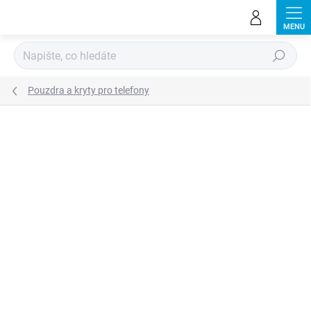
Přejít
na
obsah
Hledat
Pouzdra a kryty pro telefony