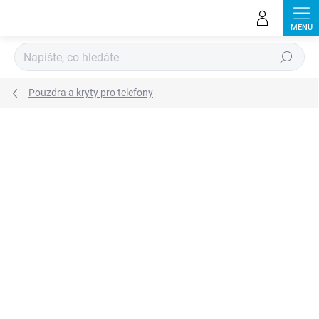
Přejít
na
obsah
Hledat
Pouzdra a kryty pro telefony