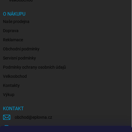
O NÁKUPU
Naše prodejna
Doprava
Reklamace
Obchodní podmínky
Servisní podmínky
Podmínky ochrany osobních údajů
Velkoobchod
Kontakty
Výkup
KONTAKT
obchod
@
eplovna.cz
+420 739 481 146