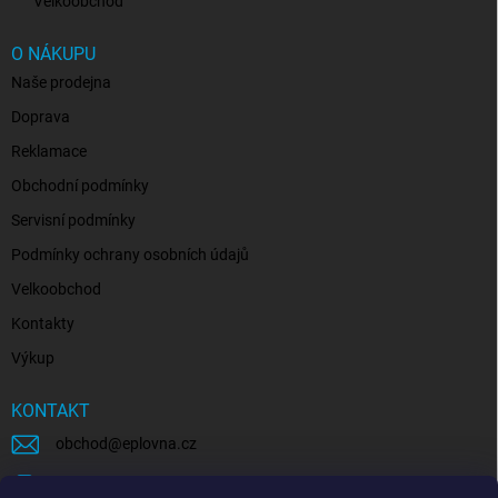
Velkoobchod
O NÁKUPU
Naše prodejna
Doprava
Reklamace
Obchodní podmínky
Servisní podmínky
Podmínky ochrany osobních údajů
Velkoobchod
Kontakty
Výkup
KONTAKT
obchod
@
eplovna.cz
+420 739 481 146