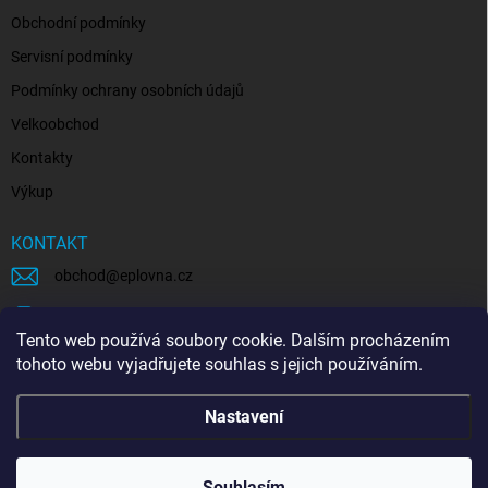
Obchodní podmínky
Servisní podmínky
Podmínky ochrany osobních údajů
Velkoobchod
Kontakty
Výkup
KONTAKT
obchod
@
eplovna.cz
+420 739 481 146
Tento web používá soubory cookie. Dalším procházením
eplovna.cz
tohoto webu vyjadřujete souhlas s jejich používáním.
https://www.youtube.com/@eplovna/videos
Nastavení
@eplovna.cz
Souhlasím