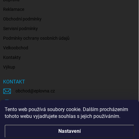
Reklamace
Obchodní podmínky
Servisní podmínky
Podmínky ochrany osobních údajů
Velkoobchod
Kontakty
Výkup
KONTAKT
obchod
@
eplovna.cz
+420 739 481 146
Tento web používá soubory cookie. Dalším procházením
eplovna.cz
tohoto webu vyjadřujete souhlas s jejich používáním.
https://www.youtube.com/@eplovna/videos
Nastavení