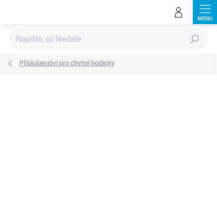
Přejít
na
obsah
Hledat
Příslušenství pro chytré hodinky