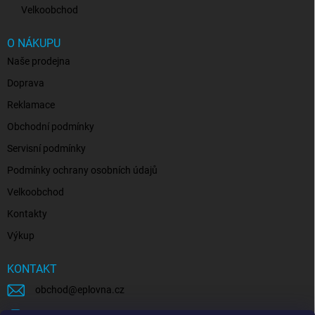
Velkoobchod
O NÁKUPU
Naše prodejna
Doprava
Reklamace
Obchodní podmínky
Servisní podmínky
Podmínky ochrany osobních údajů
Velkoobchod
Kontakty
Výkup
KONTAKT
obchod
@
eplovna.cz