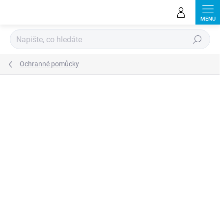
Přejít
na
obsah
Hledat
Ochranné pomůcky