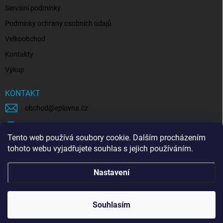
Servisní podmínky
Podmínky ochrany osobních údajů
Velkoobchod
Kontakty
Výkup
KONTAKT
obchod
@
eplovna.cz
+420 739 481 146
Tento web používá soubory cookie. Dalším procházením
eplovna.cz
tohoto webu vyjadřujete souhlas s jejich používáním.
https://www.youtube.com/@eplovna/videos
Nastavení
@eplovna.cz
Souhlasím