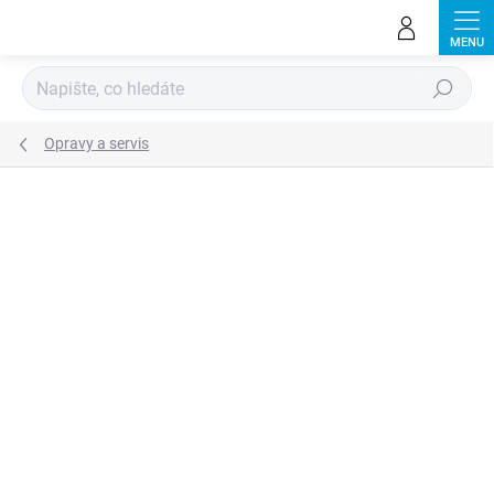
Přejít
na
obsah
Hledat
Opravy a servis