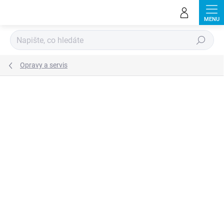
Přejít
na
obsah
Hledat
Opravy a servis