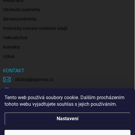
Reklamace
Obchodní podmínky
Servisní podmínky
Podmínky ochrany osobních údajů
Velkoobchod
Kontakty
Výkup
KONTAKT
obchod
@
eplovna.cz
+420 739 481 146
Tento web používá soubory cookie. Dalším procházením
eplovna.cz
tohoto webu vyjadřujete souhlas s jejich používáním.
https://www.youtube.com/@eplovna/videos
Nastavení
@eplovna.cz