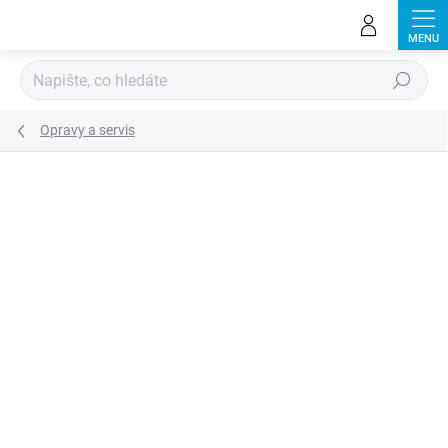
Přejít
na
obsah
Hledat
Opravy a servis