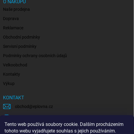
O NÁKUPU
Naše prodejna
Doprava
Reklamace
Obchodní podmínky
Servisní podmínky
Podmínky ochrany osobních údajů
Velkoobchod
Kontakty
Výkup
KONTAKT
obchod
@
eplovna.cz
+420 739 481 146
Tento web používá soubory cookie. Dalším procházením
eplovna.cz
tohoto webu vyjadřujete souhlas s jejich používáním.