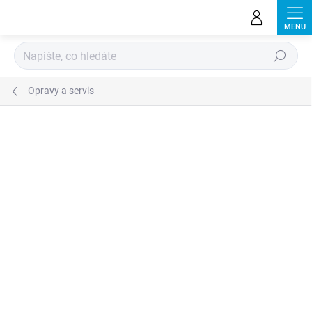
Přejít
na
obsah
Hledat
Opravy a servis