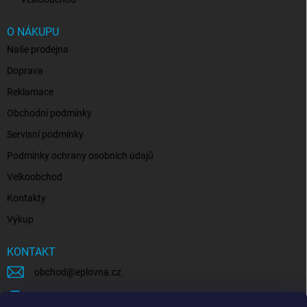
O NÁKUPU
Naše prodejna
Doprava
Reklamace
Obchodní podmínky
Servisní podmínky
Podmínky ochrany osobních údajů
Velkoobchod
Kontakty
Výkup
KONTAKT
obchod
@
eplovna.cz
+420 739 481 146