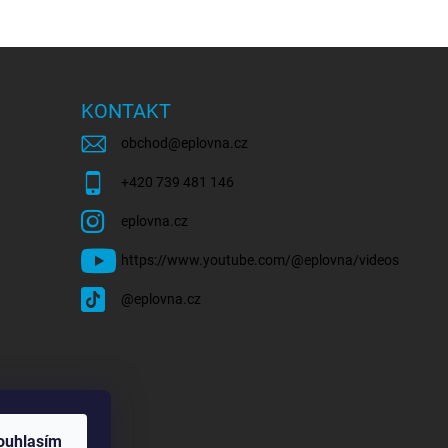
KONTAKT
obchod
@
eplovna.cz
+420 739 481 146
eplovna.cz
https://www.youtube.com/@eplovna/videos
@eplovna.cz
ouhlasím