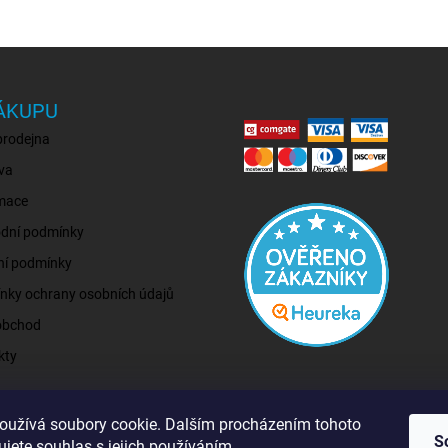
ÁKUPU
prodejna
va
mace
dní podmínky
ní podmínky
nky ochrany osobních údajů
obchod
kty
oužívá soubory cookie. Dalším procházením tohoto
S
jete souhlas s jejich používáním.