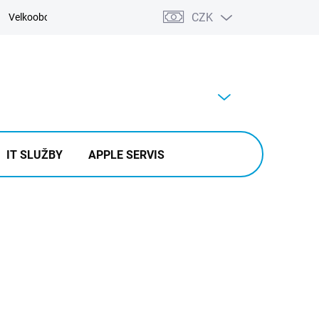
CZK
Velkoobchod
Kontakty
Výkup
PRÁZDNÝ KOŠÍK
NÁKUPNÍ
KOŠÍK
IT SLUŽBY
APPLE SERVIS