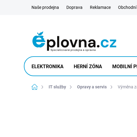
Přejít
Naše prodejna
Doprava
Reklamace
Obchodní
na
obsah
ELEKTRONIKA
HERNÍ ZÓNA
MOBILNÍ P
Domů
IT služby
Opravy a servis
Výměna za