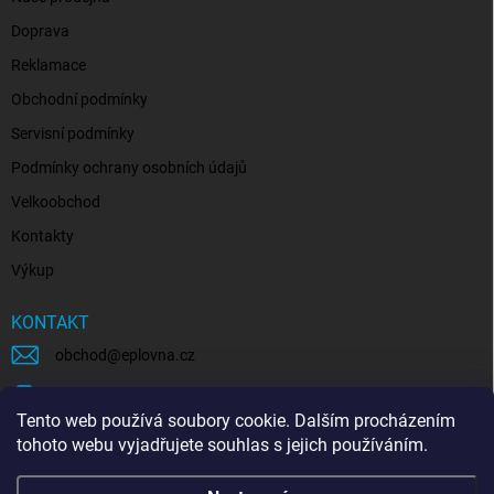
Doprava
Reklamace
Obchodní podmínky
Servisní podmínky
Podmínky ochrany osobních údajů
Velkoobchod
Kontakty
Výkup
KONTAKT
obchod
@
eplovna.cz
+420 739 481 146
Tento web používá soubory cookie. Dalším procházením
eplovna.cz
tohoto webu vyjadřujete souhlas s jejich používáním.
https://www.youtube.com/@eplovna/videos