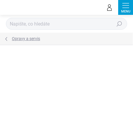
Přejít
na
obsah
Hledat
Opravy a servis