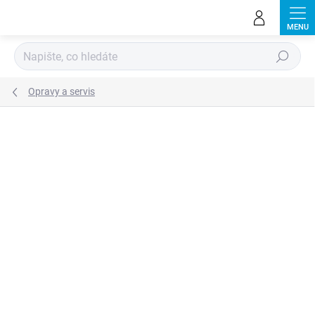
Přejít
na
obsah
Hledat
Opravy a servis