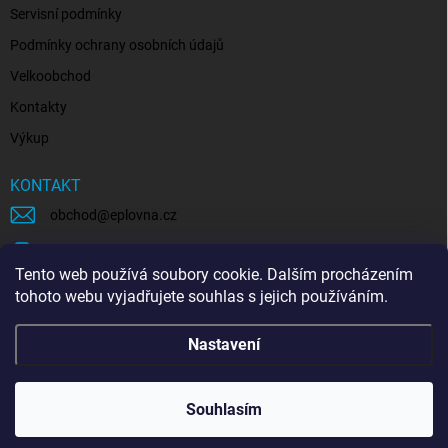
Servisní podmínky
Podmínky ochrany osobních údajů
Velkoobchod
Kontakty
Výkup
KONTAKT
obchod
@
eplovna.cz
+420 739 481 146
Tento web používá soubory cookie. Dalším procházením
eplovna.cz
tohoto webu vyjadřujete souhlas s jejich používáním.
https://www.youtube.com/@eplovna/videos
Nastavení
@eplovna.cz
Souhlasím