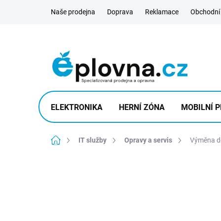
Přejít
Naše prodejna
Doprava
Reklamace
Obchodní
na
obsah
ELEKTRONIKA
HERNÍ ZÓNA
MOBILNÍ P
Domů
IT služby
Opravy a servis
Výměna do