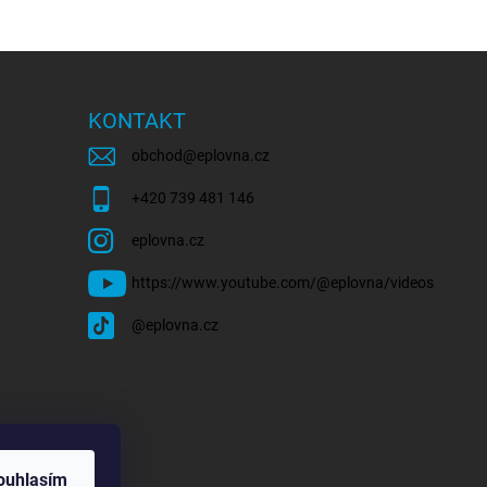
KONTAKT
obchod
@
eplovna.cz
+420 739 481 146
eplovna.cz
https://www.youtube.com/@eplovna/videos
@eplovna.cz
ouhlasím