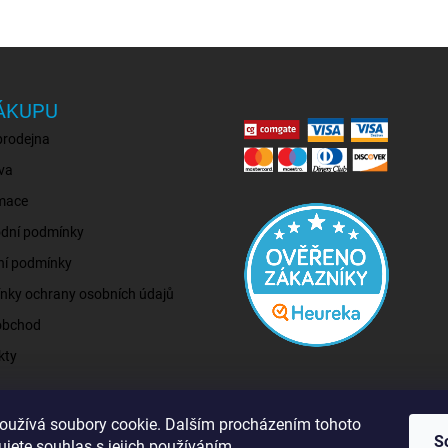
ÁKUPU
prodejna
va
mace
dní podmínky
ní podmínky
nky ochrany osobních údajů
obchod
kty
oužívá soubory cookie. Dalším procházením tohoto
S
jete souhlas s jejich používáním.