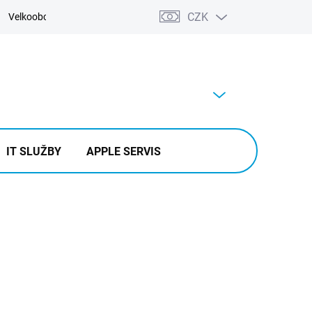
CZK
Velkoobchod
Kontakty
Výkup
PRÁZDNÝ KOŠÍK
NÁKUPNÍ
KOŠÍK
IT SLUŽBY
APPLE SERVIS