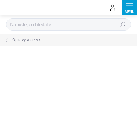
Přejít
na
obsah
Hledat
Opravy a servis