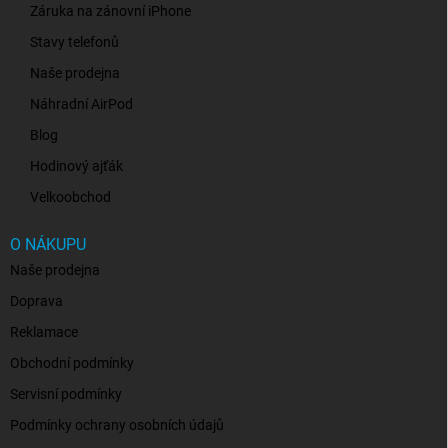
Záruka na zánovní iPhone
Stavy telefonů
Naše prodejna
Náhradní AirPod
Blog
Hodinový ajťák
Velkoobchod
O NÁKUPU
Naše prodejna
Doprava
Reklamace
Obchodní podmínky
Servisní podmínky
Podmínky ochrany osobních údajů