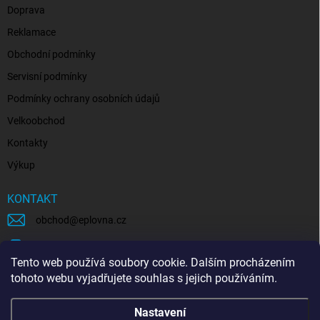
Doprava
Reklamace
Obchodní podmínky
Servisní podmínky
Podmínky ochrany osobních údajů
Velkoobchod
Kontakty
Výkup
KONTAKT
obchod
@
eplovna.cz
+420 739 481 146
Tento web používá soubory cookie. Dalším procházením
eplovna.cz
tohoto webu vyjadřujete souhlas s jejich používáním.
https://www.youtube.com/@eplovna/videos
Nastavení