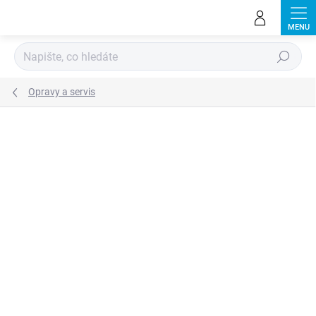
Přejít
na
obsah
Hledat
Opravy a servis