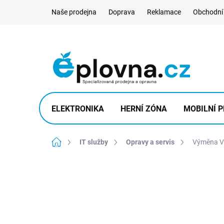
Přejít
Naše prodejna
Doprava
Reklamace
Obchodní
na
obsah
ELEKTRONIKA
HERNÍ ZÓNA
MOBILNÍ P
Domů
IT služby
Opravy a servis
Výměna Vo