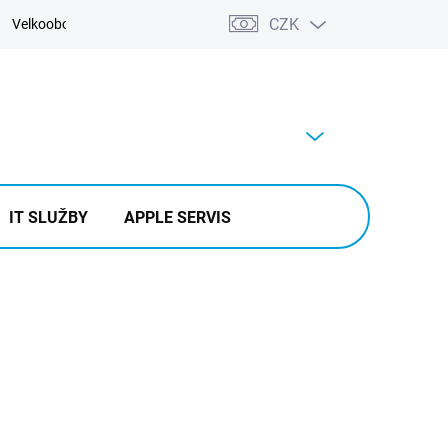
CZK
Velkoobchod
Kontakty
Výkup
PRÁZDNÝ KOŠÍK
NÁKUPNÍ
KOŠÍK
IT SLUŽBY
APPLE SERVIS