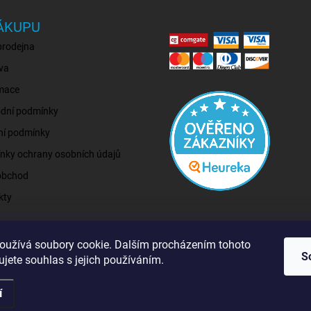
ÁKUPU
prodejna
va
mace
dní podmínky
ní podmínky
nky ochrany osobních údajů
obchod
kty
oužívá soubory cookie. Dalším procházením tohoto
S
jete souhlas s jejich používáním.
í