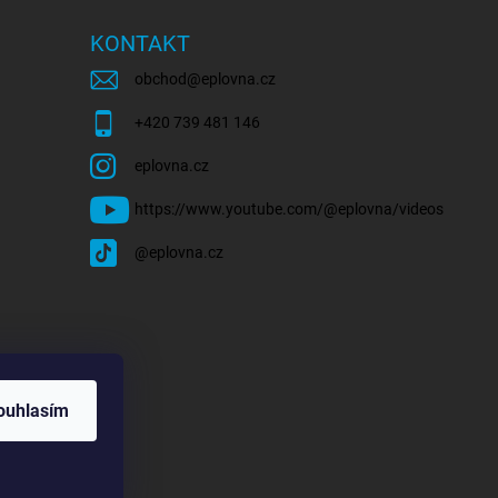
KONTAKT
obchod
@
eplovna.cz
+420 739 481 146
eplovna.cz
https://www.youtube.com/@eplovna/videos
@eplovna.cz
ouhlasím