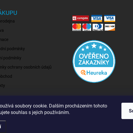
ÁKUPU
prodejna
va
mace
dní podmínky
ní podmínky
nky ochrany osobních údajů
obchod
kty
oužívá soubory cookie. Dalším procházením tohoto
S
jete souhlas s jejich používáním.
í