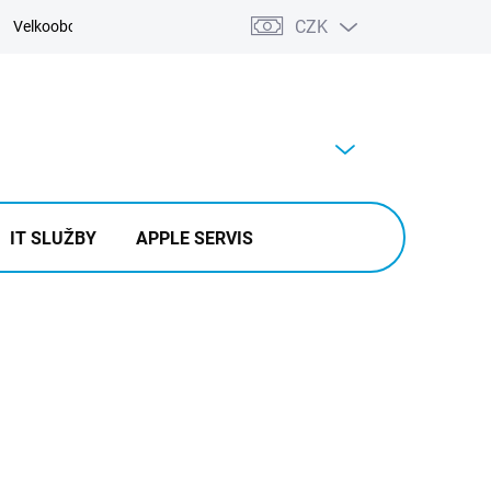
CZK
Velkoobchod
Kontakty
Výkup
PRÁZDNÝ KOŠÍK
NÁKUPNÍ
KOŠÍK
IT SLUŽBY
APPLE SERVIS