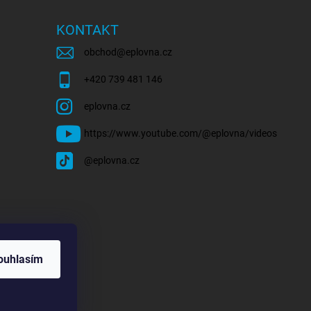
KONTAKT
obchod
@
eplovna.cz
+420 739 481 146
eplovna.cz
https://www.youtube.com/@eplovna/videos
@eplovna.cz
ouhlasím