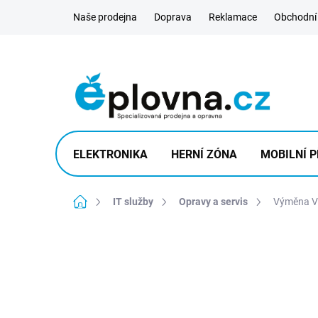
Přejít
Naše prodejna
Doprava
Reklamace
Obchodní
na
obsah
ELEKTRONIKA
HERNÍ ZÓNA
MOBILNÍ P
Domů
IT služby
Opravy a servis
Výměna Vo