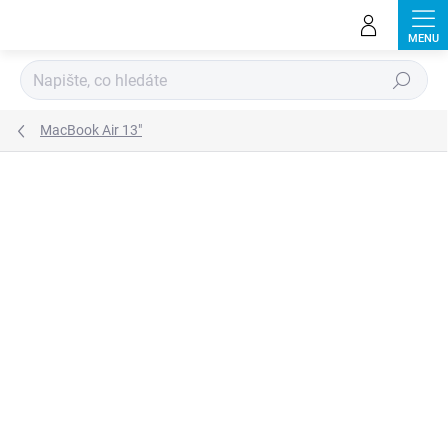
Přejít
na
obsah
Hledat
MacBook Air 13"