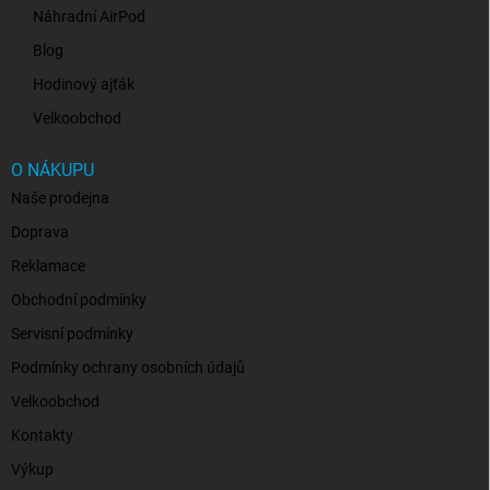
Náhradní AirPod
Blog
Hodinový ajťák
Velkoobchod
O NÁKUPU
Naše prodejna
Doprava
Reklamace
Obchodní podmínky
Servisní podmínky
Podmínky ochrany osobních údajů
Velkoobchod
Kontakty
Výkup