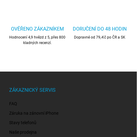
OVĚŘENO ZÁKAZNÍKEM
DORUČENÍ DO 48 HODIN
Hodnocení 4,9 hvězd z 5, přes 800
Dopravné od 79,-Kč po ČR a SK
kladných recenzí.
Z
á
p
ZÁKAZNICKÝ SERVIS
a
t
FAQ
í
Záruka na zánovní iPhone
Stavy telefonů
Naše prodejna