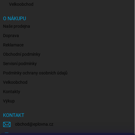
Velkoobchod
O NÁKUPU
Naše prodejna
Doprava
Reklamace
Obchodní podmínky
Servisní podmínky
Podmínky ochrany osobních údajů
Velkoobchod
Kontakty
Výkup
KONTAKT
obchod
@
eplovna.cz