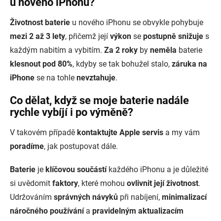
u nového iPhonu?
Životnost baterie
u nového iPhonu se obvykle pohybuje
mezi 2 až 3 lety
, přičemž její
výkon
se
postupně snižuje
s
každým nabitím a vybitím.
Za 2 roky
by
neměla
baterie
klesnout
pod 80%
, kdyby se tak bohužel stalo,
záruka na
iPhone
se na tohle
nevztahuje
.
Co dělat, když se moje baterie nadále
rychle vybíjí i po výměně?
V takovém případě
kontaktujte Apple servis
a my vám
poradíme
, jak postupovat dále.
Baterie
je
klíčovou součástí
každého iPhonu a je důležité
si uvědomit
faktory
, které mohou
ovlivnit její životnost
.
Udržováním
správných návyků
při nabíjení,
minimalizací
náročného používání
a
pravidelným aktualizacím