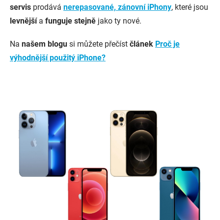
servis
prodává
nerepasované, zánovní iPhony
, které jsou
levnější
a
funguje stejně
jako ty nové.
Na
našem blogu
si můžete přečíst
článek
Proč je
výhodnější použitý iPhone?