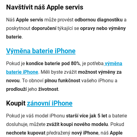
Navštívit náš Apple servis
Náš
Apple servis
může provést
odbornou diagnostiku
a
poskytnout
doporučení
týkající se
opravy nebo výměny
baterie
.
Výměna baterie iPhone
Pokud je
kondice baterie pod 80%
, je potřeba
výměna
baterie iPhone
. Měli byste zvážit
možnost výměny za
novou
. To obnoví
plnou funkčnost
vašeho iPhonu a
prodlouží
jeho
životnost
.
Koupit
zánovní iPhone
Pokud je váš model iPhonu
starší více jak 5 let
a baterie
dosluhuje, můžete
zvážit koupi nového modelu
. Pokud
nechcete kupovat
předražený
nový iPhone
, náš
Apple