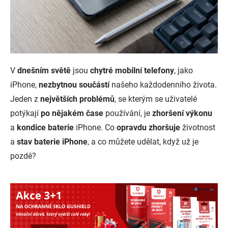
V
dnešním světě
jsou
chytré mobilní telefony
, jako
iPhone,
nezbytnou součástí
našeho každodenního života.
Jeden z
největších problémů
, se kterým se uživatelé
potýkají
po nějakém čase
používání, je
zhoršení výkonu
a
kondice baterie
iPhone. Co
opravdu zhoršuje
životnost
a
stav baterie iPhone
, a co můžete udělat, když už je
pozdě?