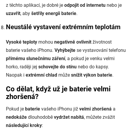
z těchto aplikací, je dobré je
odpojit od internetu
nebo je
uzavřít
, aby
šetřily energii baterie
.
Neustálé vystavení extrémním teplotám
Vysoké teploty
mohou
negativně ovlivnit
životnost
baterie vašeho iPhonu.
Vyhýbejte
se vystavování telefonu
přímému slunečnímu záření
, a pokud je venku velmi
horko, raději jej
schovejte do stínu
nebo do kapsy.
Naopak i
extrémní chlad
může
snížit výkon baterie
.
Co dělat, když už je baterie velmi
zhoršená?
Pokud je
baterie
vašeho iPhonu již
velmi zhoršená
a
nedokáže
dlouhodobě
vydržet nabitá
, můžete zvážit
následující kroky
: