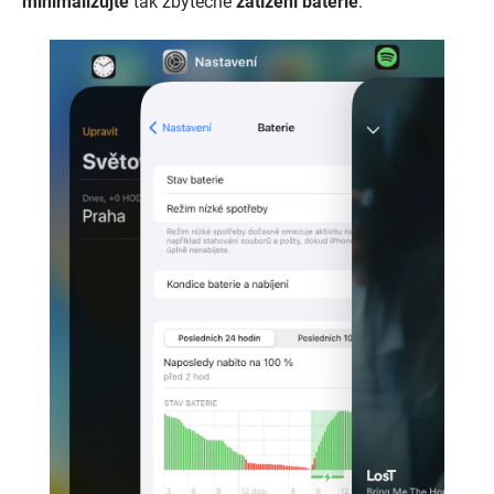
minimalizujte
tak zbytečné
zatížení baterie
.