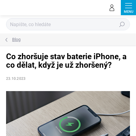
Přejít
na
obsah
Hledat
Blog
Co zhoršuje stav baterie iPhone, a
co dělat, když je už zhoršený?
23.10.2023