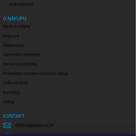
Velkoobchod
O NÁKUPU
Naše prodejna
Doprava
Reklamace
Obchodní podmínky
Servisní podmínky
Podmínky ochrany osobních údajů
Velkoobchod
Kontakty
Výkup
KONTAKT
obchod
@
eplovna.cz