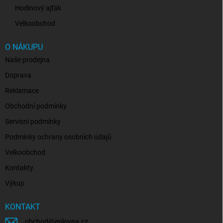
Hodinový ajťák
Velkoobchod
O NÁKUPU
Naše prodejna
Doprava
Reklamace
Obchodní podmínky
Servisní podmínky
Podmínky ochrany osobních údajů
Velkoobchod
Kontakty
Výkup
KONTAKT
obchod
@
eplovna.cz