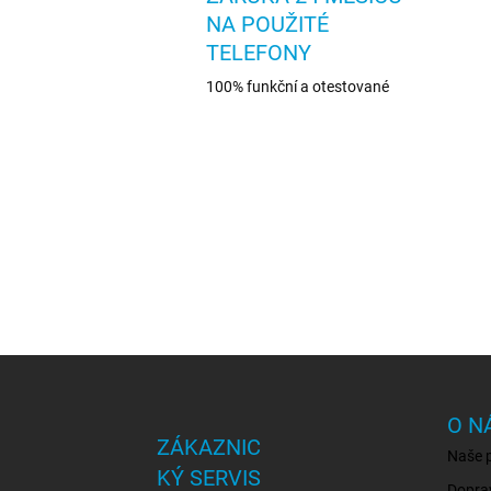
NA POUŽITÉ
TELEFONY
100% funkční a otestované
Z
á
p
O N
a
ZÁKAZNIC
Naše 
t
KÝ SERVIS
í
Dopra