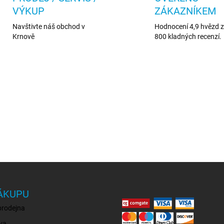
VÝKUP
ZÁKAZNÍKEM
Navštivte náš obchod v
Hodnocení 4,9 hvězd z 
Krnově
800 kladných recenzí.
ÁKUPU
prodejna
va