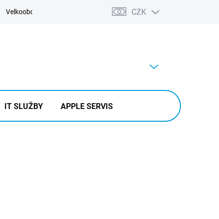
CZK
Velkoobchod
Kontakty
Výkup
PRÁZDNÝ KOŠÍK
NÁKUPNÍ
KOŠÍK
IT SLUŽBY
APPLE SERVIS