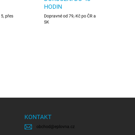
HODIN
5, přes
Dopravné od 79,-Kč po ČR a
SK
KONTAKT
obchod
@
eplovna.cz