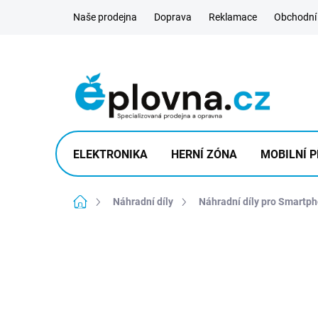
Přejít
Naše prodejna
Doprava
Reklamace
Obchodní
na
obsah
ELEKTRONIKA
HERNÍ ZÓNA
MOBILNÍ P
Domů
Náhradní díly
Náhradní díly pro Smartp