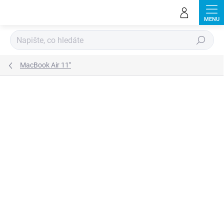
Přejít
na
obsah
Hledat
MacBook Air 11"