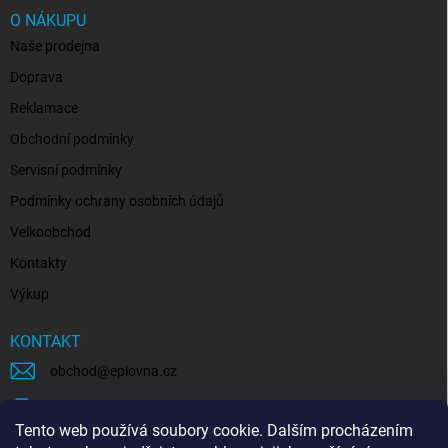
O NÁKUPU
Naše prodejna
Doprava
Reklamace
Obchodní podmínky
Servisní podmínky
Podmínky ochrany osobních údajů
Velkoobchod
Kontakty
Výkup
KONTAKT
obchod
@
eplovna.cz
+420 739 481 146
Tento web používá soubory cookie. Dalším procházením