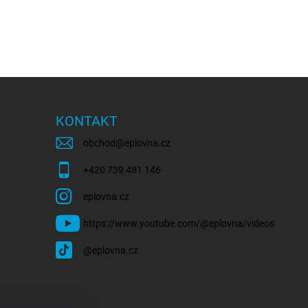
KONTAKT
obchod
@
eplovna.cz
+420 739 481 146
eplovna.cz
https://www.youtube.com/@eplovna/videos
@eplovna.cz