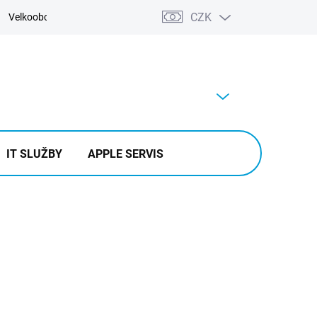
CZK
Velkoobchod
Kontakty
Výkup
PRÁZDNÝ KOŠÍK
NÁKUPNÍ
KOŠÍK
IT SLUŽBY
APPLE SERVIS