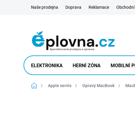
Přejít
Naše prodejna
Doprava
Reklamace
Obchodní
na
obsah
ELEKTRONIKA
HERNÍ ZÓNA
MOBILNÍ P
Domů
Apple servis
Opravy MacBook
MacB