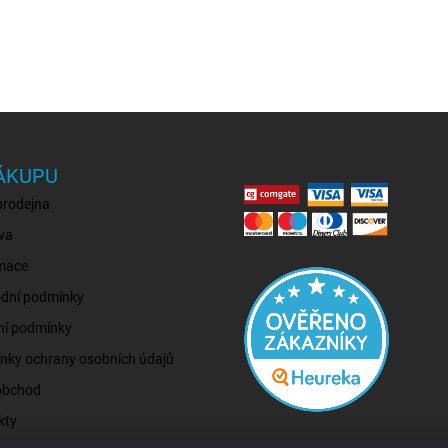
ÁKUPU
prodejna
va
mace
dní podmínky
ní podmínky
nky ochrany osobních údajů
obchod
kty