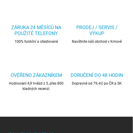
ZÁRUKA 24 MĚSÍCŮ NA
PRODEJ / SERVIS /
POUŽITÉ TELEFONY
VÝKUP
100% funkční a otestované
Navštivte náš obchod v Krnově
OVĚŘENO ZÁKAZNÍKEM
DORUČENÍ DO 48 HODIN
Hodnocení 4,9 hvězd z 5, přes 800
Dopravné od 79,-Kč po ČR a SK
kladných recenzí.
Z
á
p