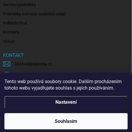
Servisní podmínky
Podmínky ochrany osobních údajů
Velkoobchod
Kontakty
Výkup
KONTAKT
obchod
@
eplovna.cz
+420 739 481 146
Tento web používá soubory cookie. Dalším procházením
eplovna.cz
tohoto webu vyjadřujete souhlas s jejich používáním.
https://www.youtube.com/@eplovna/videos
Nastavení
@eplovna.cz
Souhlasím