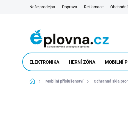
Přejít
Naše prodejna
Doprava
Reklamace
Obchodní
na
obsah
ELEKTRONIKA
HERNÍ ZÓNA
MOBILNÍ P
Domů
Mobilní příslušenství
Ochranná skla pro 