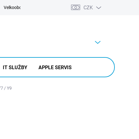
CZK
Velkoobchod
Kontakty
Výkup
PRÁZDNÝ KOŠÍK
NÁKUPNÍ
KOŠÍK
IT SLUŽBY
APPLE SERVIS
Y7 / Y9