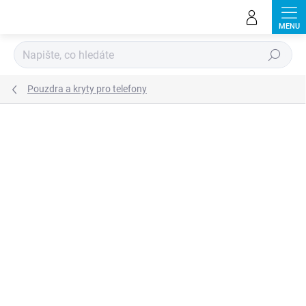
Přejít
na
obsah
Hledat
Pouzdra a kryty pro telefony