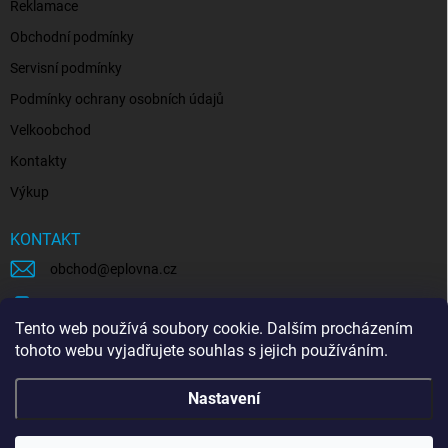
Reklamace
Obchodní podmínky
Servisní podmínky
Podmínky ochrany osobních údajů
Velkoobchod
Kontakty
Výkup
KONTAKT
obchod
@
eplovna.cz
+420 739 481 146
Tento web používá soubory cookie. Dalším procházením
eplovna.cz
tohoto webu vyjadřujete souhlas s jejich používáním.
https://www.youtube.com/@eplovna/videos
Nastavení
@eplovna.cz