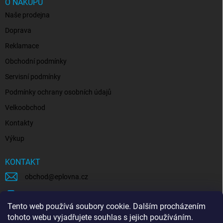
O NÁKUPU
Naše prodejna
Doprava
Reklamace
Obchodní podmínky
Servisní podmínky
Podmínky ochrany osobních údajů
Velkoobchod
Kontakty
Výkup
KONTAKT
obchod
@
eplovna.cz
+420 739 481 146
Tento web používá soubory cookie. Dalším procházením
eplovna.cz
tohoto webu vyjadřujete souhlas s jejich používáním.