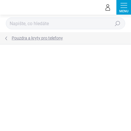
Přejít
na
obsah
Hledat
Pouzdra a kryty pro telefony