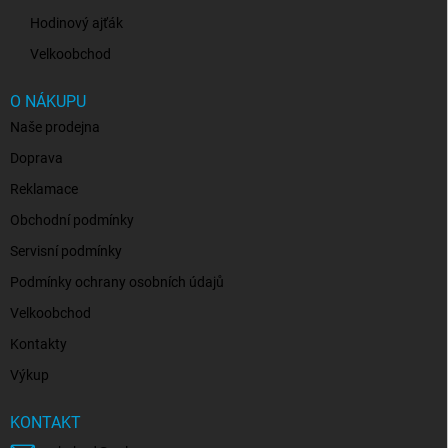
Hodinový ajťák
Velkoobchod
O NÁKUPU
Naše prodejna
Doprava
Reklamace
Obchodní podmínky
Servisní podmínky
Podmínky ochrany osobních údajů
Velkoobchod
Kontakty
Výkup
KONTAKT