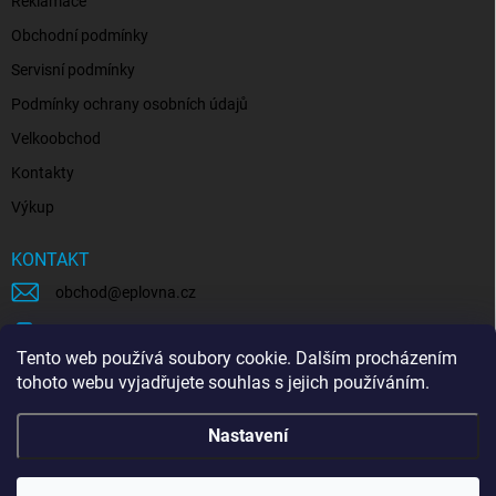
Reklamace
Obchodní podmínky
Servisní podmínky
Podmínky ochrany osobních údajů
Velkoobchod
Kontakty
Výkup
KONTAKT
obchod
@
eplovna.cz
+420 739 481 146
Tento web používá soubory cookie. Dalším procházením
eplovna.cz
tohoto webu vyjadřujete souhlas s jejich používáním.
https://www.youtube.com/@eplovna/videos
Nastavení
@eplovna.cz