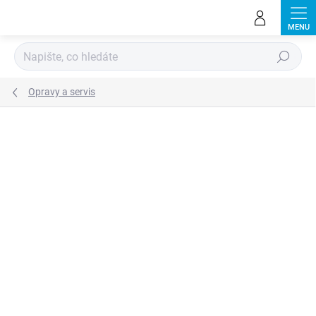
Přejít
na
obsah
Hledat
Opravy a servis