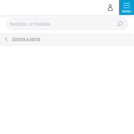
Přejít
na
obsah
Hledat
Opravy a servis