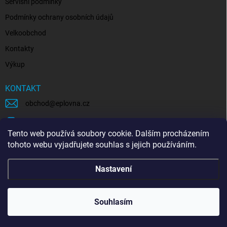
Servisní podmínky
Podmínky ochrany osobních údajů
Velkoobchod
Kontakty
Výkup
KONTAKT
obchod
@
eplovna.cz
+420 739 481 146
Tento web používá soubory cookie. Dalším procházením
eplovna.cz
tohoto webu vyjadřujete souhlas s jejich používáním.
https://www.youtube.com/@eplovna/videos
Nastavení
@eplovna.cz
Souhlasím