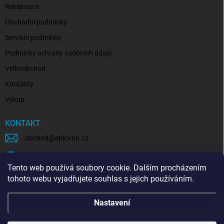
Reklamace
Obchodní podmínky
Servisní podmínky
Podmínky ochrany osobních údajů
Velkoobchod
Kontakty
Výkup
KONTAKT
obchod
@
eplovna.cz
+420 739 481 146
Tento web používá soubory cookie. Dalším procházením
eplovna.cz
tohoto webu vyjadřujete souhlas s jejich používáním.
https://www.youtube.com/@eplovna/videos
Nastavení
@eplovna.cz