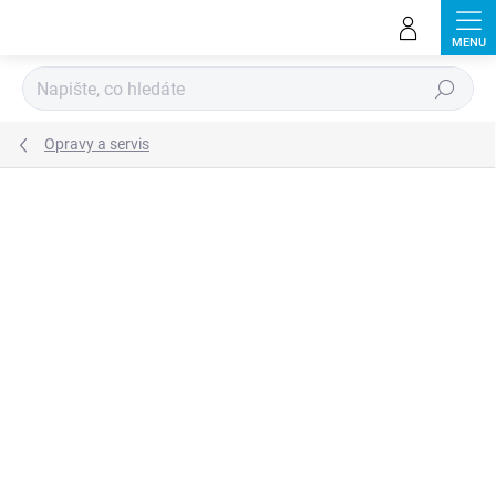
Přejít
na
obsah
Hledat
Opravy a servis