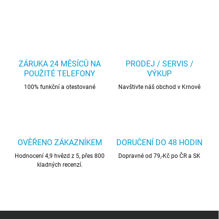
ZÁRUKA 24 MĚSÍCŮ NA
PRODEJ / SERVIS /
POUŽITÉ TELEFONY
VÝKUP
100% funkční a otestované
Navštivte náš obchod v Krnově
OVĚŘENO ZÁKAZNÍKEM
DORUČENÍ DO 48 HODIN
Hodnocení 4,9 hvězd z 5, přes 800
Dopravné od 79,-Kč po ČR a SK
kladných recenzí.
Z