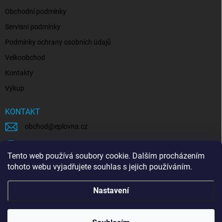
Obchodní podmínky
Servisní podmínky
Podmínky ochrany osobních údajů
Velkoobchod
Kontakty
Výkup
KONTAKT
obchod
@
eplovna.cz
+420 739 481 146
Tento web používá soubory cookie. Dalším procházením
eplovna.cz
tohoto webu vyjadřujete souhlas s jejich používáním.
https://www.youtube.com/@eplovna/videos
Nastavení
@eplovna.cz