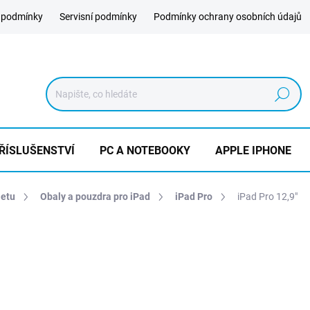
 podmínky
Servisní podmínky
Podmínky ochrany osobních údajů
Hledat
ŘÍSLUŠENSTVÍ
PC A NOTEBOOKY
APPLE IPHONE
letu
Obaly a pouzdra pro iPad
iPad Pro
iPad Pro 12,9"