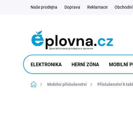
Přejít
Naše prodejna
Doprava
Reklamace
Obchodní
na
obsah
ELEKTRONIKA
HERNÍ ZÓNA
MOBILNÍ P
Domů
Mobilní příslušenství
Příslušenství k tab