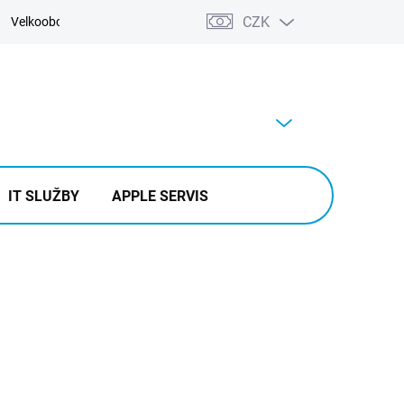
CZK
Velkoobchod
Kontakty
Výkup
PRÁZDNÝ KOŠÍK
NÁKUPNÍ
KOŠÍK
IT SLUŽBY
APPLE SERVIS