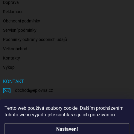
Doprava
Reklamace
Obchodní podmínky
Servisní podmínky
Podmínky ochrany osobních údajů
Velkoobchod
Kontakty
Výkup
KONTAKT
obchod
@
eplovna.cz
+420 739 481 146
Tento web používá soubory cookie. Dalším procházením
eplovna.cz
tohoto webu vyjadřujete souhlas s jejich používáním.
https://www.youtube.com/@eplovna/videos
Nastavení