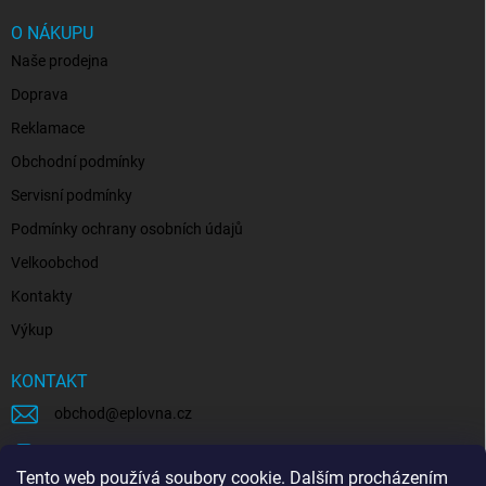
O NÁKUPU
Naše prodejna
Doprava
Reklamace
Obchodní podmínky
Servisní podmínky
Podmínky ochrany osobních údajů
Velkoobchod
Kontakty
Výkup
KONTAKT
obchod
@
eplovna.cz
+420 739 481 146
Tento web používá soubory cookie. Dalším procházením