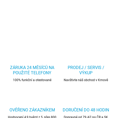
ZÁRUKA 24 MĚSÍCŮ NA
PRODEJ / SERVIS /
POUŽITÉ TELEFONY
VÝKUP
100% funkční a otestované
Navštivte náš obchod v Krnově
OVĚŘENO ZÁKAZNÍKEM
DORUČENÍ DO 48 HODIN
Hodnocení 4,9 hvězd z 5, přes 800
Dopravné od 79,-Kč po ČR a SK