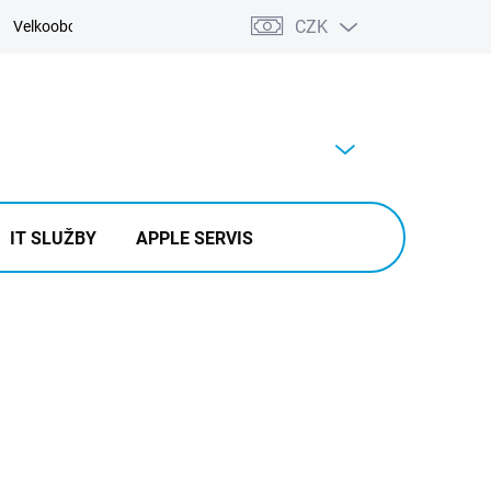
CZK
Velkoobchod
Kontakty
Výkup
PRÁZDNÝ KOŠÍK
NÁKUPNÍ
KOŠÍK
IT SLUŽBY
APPLE SERVIS