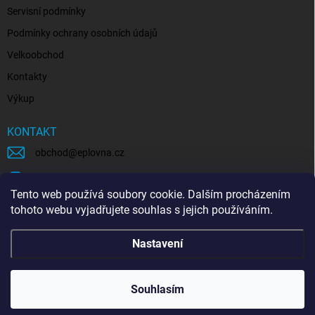
Servisní podmínky
Podmínky ochrany osobních údajů
Velkoobchod
Kontakty
Výkup
KONTAKT
obchod
@
eplovna.cz
+420 739 481 146
Tento web používá soubory cookie. Dalším procházením
eplovna.cz
tohoto webu vyjadřujete souhlas s jejich používáním.
https://www.youtube.com/@eplovna/videos
Nastavení
@eplovna.cz
Souhlasím