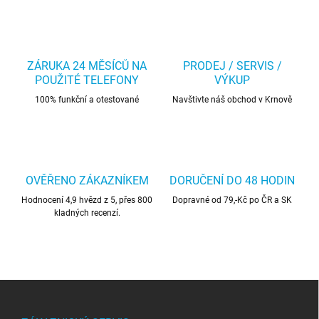
ZÁRUKA 24 MĚSÍCŮ NA
PRODEJ / SERVIS /
POUŽITÉ TELEFONY
VÝKUP
100% funkční a otestované
Navštivte náš obchod v Krnově
OVĚŘENO ZÁKAZNÍKEM
DORUČENÍ DO 48 HODIN
Hodnocení 4,9 hvězd z 5, přes 800
Dopravné od 79,-Kč po ČR a SK
kladných recenzí.
Z
á
p