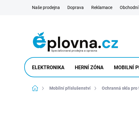
Přejít
Naše prodejna
Doprava
Reklamace
Obchodní
na
obsah
ELEKTRONIKA
HERNÍ ZÓNA
MOBILNÍ P
Domů
Mobilní příslušenství
Ochranná skla pro 