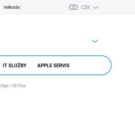
CZK
Velkoobchod
Kontakty
Výkup
PRÁZDNÝ KOŠÍK
NÁKUPNÍ
KOŠÍK
IT SLUŽBY
APPLE SERVIS
Edge / S8 Plus