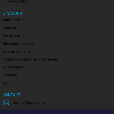
Velkoobchod
O NÁKUPU
Naše prodejna
Doprava
Reklamace
Obchodní podmínky
Servisní podmínky
Podmínky ochrany osobních údajů
Velkoobchod
Kontakty
Výkup
KONTAKT
obchod
@
eplovna.cz
+420 739 481 146