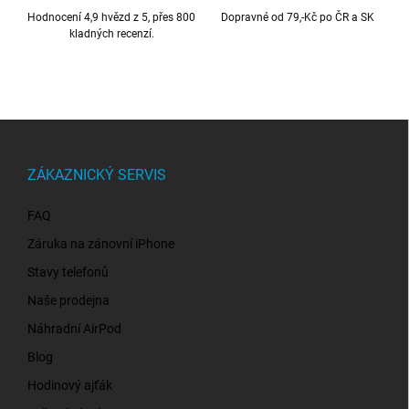
Hodnocení 4,9 hvězd z 5, přes 800
Dopravné od 79,-Kč po ČR a SK
kladných recenzí.
Z
á
p
ZÁKAZNICKÝ SERVIS
a
t
FAQ
í
Záruka na zánovní iPhone
Stavy telefonů
Naše prodejna
Náhradní AirPod
Blog
Hodinový ajťák