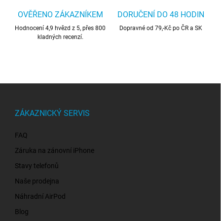
OVĚŘENO ZÁKAZNÍKEM
DORUČENÍ DO 48 HODIN
Hodnocení 4,9 hvězd z 5, přes 800
Dopravné od 79,-Kč po ČR a SK
kladných recenzí.
Z
á
p
ZÁKAZNICKÝ SERVIS
a
t
FAQ
í
Záruka na zánovní iPhone
Stavy telefonů
Naše prodejna
Náhradní AirPod
Blog