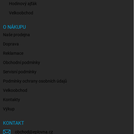
Hodinový ajťák
Velkoobchod
O NÁKUPU
Naše prodejna
Doprava
Reklamace
Obchodní podmínky
Servisní podmínky
Podmínky ochrany osobních údajů
Velkoobchod
Kontakty
Výkup
KONTAKT
obchod
@
eplovna.cz