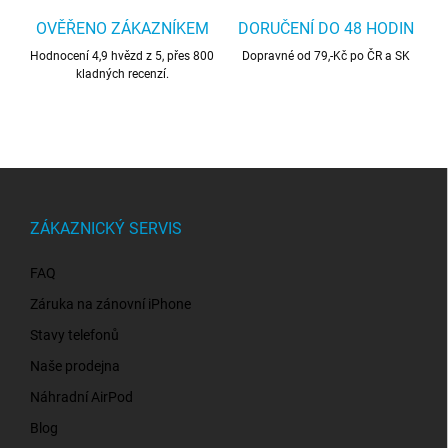
OVĚŘENO ZÁKAZNÍKEM
DORUČENÍ DO 48 HODIN
Hodnocení 4,9 hvězd z 5, přes 800
Dopravné od 79,-Kč po ČR a SK
kladných recenzí.
Z
á
p
ZÁKAZNICKÝ SERVIS
a
t
FAQ
í
Záruka na zánovní iPhone
Stavy telefonů
Naše prodejna
Náhradní AirPod
Blog