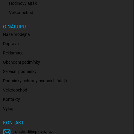
Hodinový ajťák
Velkoobchod
O NÁKUPU
Naše prodejna
Doprava
Reklamace
Obchodní podmínky
Servisní podmínky
Podmínky ochrany osobních údajů
Velkoobchod
Kontakty
Výkup
KONTAKT
obchod
@
eplovna.cz